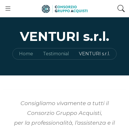
VENTURI s.r.l.
Home
Testimonial
VENTURI s.r.l.
Consigliamo vivamente a tutti il
Consorzio Gruppo Acquisti,
per la professionalità, l’assistenza e il